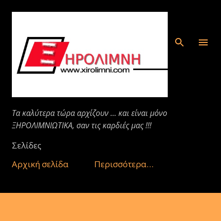
Μετάβαση στο κύριο περιεχόμενο
Τα καλύτερα τώρα αρχίζουν ... και είναι μόνο
ΞΗΡΟΛΙΜΝΙΩΤΙΚΑ, σαν τις καρδιές μας !!!
Σελίδες
Αρχική σελίδα
Περισσότερα…