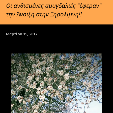
Οι ανθισμένες αμυγδαλιές "έφεραν"
την Άνοιξη στην Ξηρολιμνη!!
Μαρτίου 19, 2017