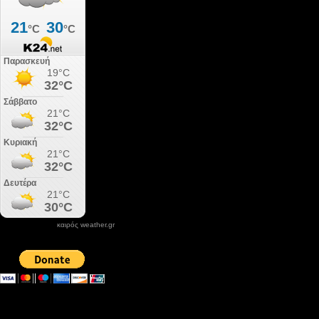
καιρός weather.gr
DONATE XIROLIMNI.COM
email ΕΠΙΚΟΙΝΩΝΙΑΣ - contact email
xirolimni2@yahoo.gr