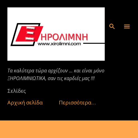
Μετάβαση στο κύριο περιεχόμενο
Τα καλύτερα τώρα αρχίζουν ... και είναι μόνο
ΞΗΡΟΛΙΜΝΙΩΤΙΚΑ, σαν τις καρδιές μας !!!
Σελίδες
Αρχική σελίδα
Περισσότερα…