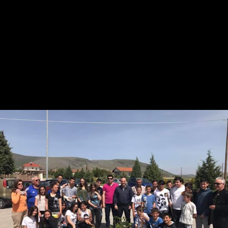
σύμβουλο πολιτικής προστασίας Ηλία Κατανα για την βούληση τους
να προστεθεί η ΤΚ Ξηρολιμνης στο πρόγραμμα.
Καθώς και την διευθύντρια του Γυμνασίου Ξηρολιμνης Βάσω
Νοτοπουλου για τη συνεργασία.
Θα είμαι πάντα κοντά και αρωγός σε ανάλογες δράσεις γιατί το
πράσινο και η οικολογική συνείδηση είναι πλέον μέρος της
καθημερινότητάς μας!!