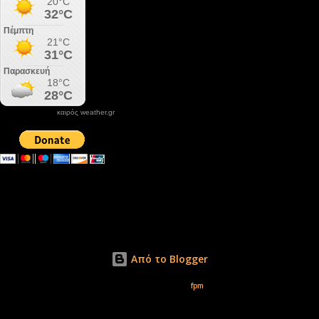
καιρός weather.gr
DONATE XIROLIMNI.COM
email ΕΠΙΚΟΙΝΩΝΙΑΣ - contact email
xirolimni2@yahoo.gr
Αρχείο
Από το Blogger
Εικόνες θέματος από
fpm
Δικαιώματα φωτογραφιών μόνο το www.xirolimni.com