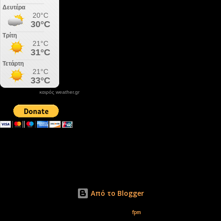
καιρός weather.gr
DONATE XIROLIMNI.COM
email ΕΠΙΚΟΙΝΩΝΙΑΣ - contact email
xirolimni2@yahoo.gr
Αρχείο
Από το Blogger
Εικόνες θέματος από
fpm