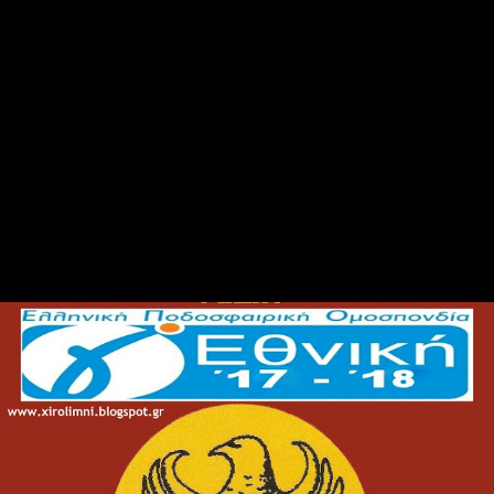
ΕΠΣ Άρτας (1) : Σκουφάς Κομποτίου
ΕΠΣ Πρέβεζας/Λευκάδας (3) : Τηλυκράτης, Εθνικός Φιλιππιάδας,
Πανελευκάδιος
ΕΠΣ Κέρκυρας (1) : ΑΕ Λευκίμμης
ΕΠΣ Αιτωλοακαρνανίας (1) : Μπούκας-Αμφιλοχίας Παναμβρακικός
Γ.Π.Σ.
ΕΠΣ Κοζάνης (2) : ΑΕΠ Καραγιαννιων- Μακεδονικός Φουφα