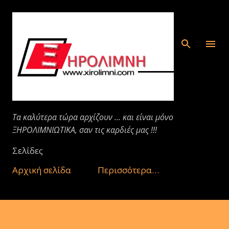
Μετάβαση στο κύριο περιεχόμενο
Τα καλύτερα τώρα αρχίζουν ... και είναι μόνο
ΞΗΡΟΛΙΜΝΙΩΤΙΚΑ, σαν τις καρδιές μας !!!
Σελίδες
Αρχική σελίδα
Περισσότερα…