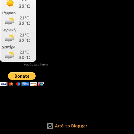
καιρός weather.gr
DONATE XIROLIMNI.COM
email ΕΠΙΚΟΙΝΩΝΙΑΣ - contact email
xirolimni2@yahoo.gr
Αρχείο
Από το Blogger