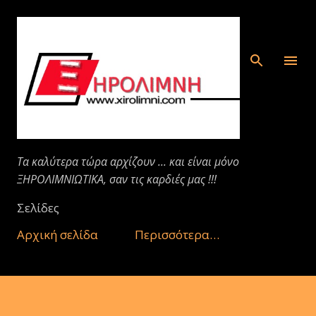
Μετάβαση στο κύριο περιεχόμενο
Τα καλύτερα τώρα αρχίζουν ... και είναι μόνο
ΞΗΡΟΛΙΜΝΙΩΤΙΚΑ, σαν τις καρδιές μας !!!
Σελίδες
Αρχική σελίδα
Περισσότερα…