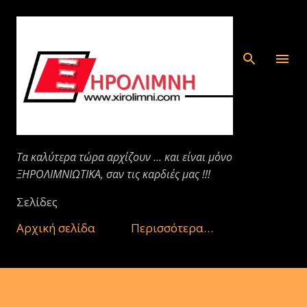
Μετάβαση στο κύριο περιεχόμενο
Τα καλύτερα τώρα αρχίζουν ... και είναι μόνο
ΞΗΡΟΛΙΜΝΙΩΤΙΚΑ, σαν τις καρδιές μας !!!
Σελίδες
Αρχική σελίδα
Περισσότερα…