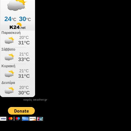
καιρός weather.gr
DONATE XIROLIMNI.COM
email ΕΠΙΚΟΙΝΩΝΙΑΣ - contact email
xirolimni2@yahoo.gr