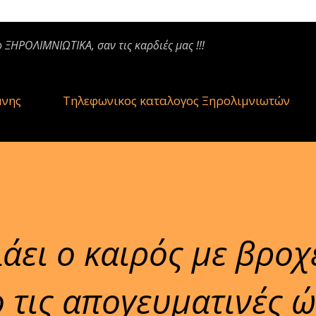
ο ΞΗΡΟΛΙΜΝΙΩΤΙΚΑ, σαν τις καρδιές μας !!!
μνης
Τηλεφωνικος καταλογος Ξηρολιμνιωτών
άει ο καιρός με βροχ
ο τις απογευματινές ώ