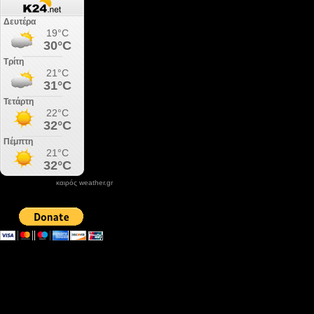
καιρός weather.gr
DONATE XIROLIMNI.COM
email ΕΠΙΚΟΙΝΩΝΙΑΣ - contact email
xirolimni2@yahoo.gr
Αρχείο