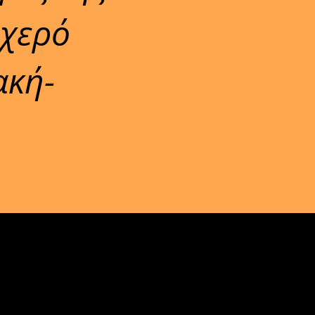
οχερό
ακή-