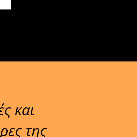
ές και
ρες της