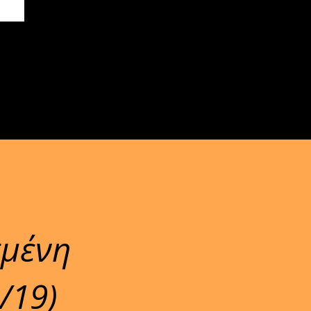
σμένη
/19)