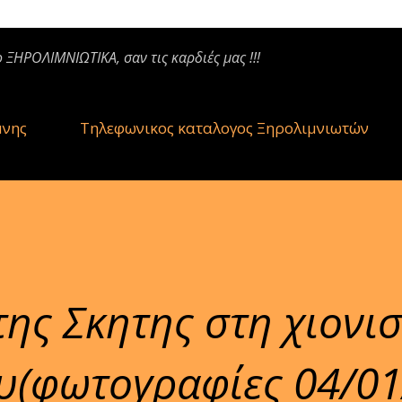
ο ΞΗΡΟΛΙΜΝΙΩΤΙΚΑ, σαν τις καρδιές μας !!!
μνης
Τηλεφωνικος καταλογος Ξηρολιμνιωτών
ης Σκητης στη χιονι
υ(φωτογραφίες 04/01