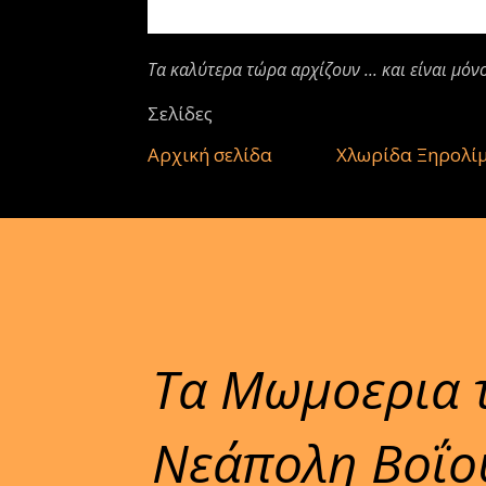
Τα καλύτερα τώρα αρχίζουν ... και είναι μόν
Σελίδες
Αρχική σελίδα
Χλωρίδα Ξηρολί
Τα Μωμοερια τ
Νεάπολη Βοΐο