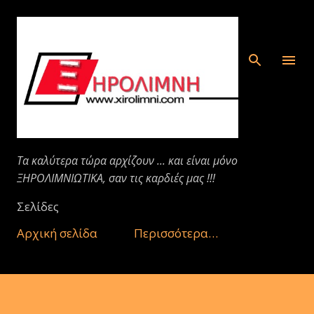
Μετάβαση στο κύριο περιεχόμενο
Τα καλύτερα τώρα αρχίζουν ... και είναι μόνο
ΞΗΡΟΛΙΜΝΙΩΤΙΚΑ, σαν τις καρδιές μας !!!
Σελίδες
Αρχική σελίδα
Περισσότερα…