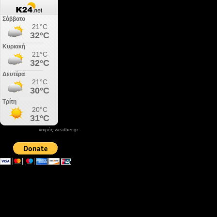
καιρός weather.gr
DONATE XIROLIMNI.COM
email ΕΠΙΚΟΙΝΩΝΙΑΣ - contact email
xirolimni2@yahoo.gr
Αρχείο