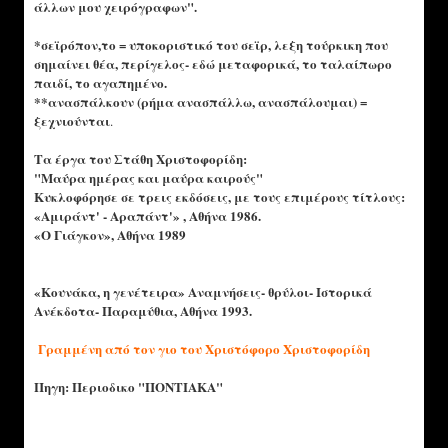
άλλων μου χειρόγραφων".
*σεϊρόπον,το = υποκοριστικό του σεϊρ, λεξη τούρκικη που
σημαίνει θέα, περίγελος- εδώ μεταφορικά, το ταλαίπωρο
παιδί, το αγαπημένο.
**ανασπάλκουν (ρήμα ανασπάλλω, ανασπάλουμαι) =
ξεχνιούνται
.
Τα έργα του Στάθη Χριστοφορίδη:
"Μαύρα ημέρας και μαύρα καιρούς"
Κυκλοφόρησε σε τρεις εκδόσεις, με τους επιμέρους τίτλους:
«Αμιράντ' - Αραπάντ'» , Αθήνα 1986.
«Ο Γιάγκον», Αθήνα 1989
«Κουνάκα, η γενέτειρα» Αναμνήσεις- θρύλοι- Ιστορικά
Ανέκδοτα- Παραμύθια, Αθήνα 1993.
Γραμμένη από τον γιο του Χριστόφορο Χριστοφορίδη
Πηγη: Περιοδικο "ΠΟΝΤΙΑΚΑ"