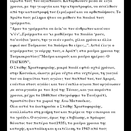
ιδρώτα τους τον αξιοποιούν. Κατορθώνουν μέσα σε λίγα
χρονια, με την γεωργία και την κτηνοτροφία, να συνέλθουν
από την καταστροφή του ξεριζωμού και να ορθοποδήσουν. Το
πρώτο τους μέλημα ήταν να μάθουν τα παιδιά τους
γράμματα.
"Άμον τα γράμματα να δείκ'νε τον άνθρωπον κανέναν
‘κ'έν'...Γράμματα αν ‘κι μαθίζουμε τα παιδία ‘μουν,
τα'ανίψια ‘μουν, την γενεάν εμούν, χίλια χρόνα κι άλλο
αφκά σου Τούρκονος τα ποδάρα θα είμες...". Αυτά έλεγε ο
αγράμματος γενάρχης τους, ο Αράπ'ς στα μαύρα χρονια της
Τουρκοκρατίας("Μαύρα καιρούς και μαύρα ημέρας- Ο
ΓΙΑΓΚΟΝ",
Ο Στάθης Χριστοφοριδης, μικρό παιδί εφτά- οχτώ χρόνων,
στην Κουνάκα, άκουγε μέρα νύχτα στα νυχτέρια, τη γιαγιά
του να διηγείται τους αγώνες του παππού του, του Αμιρά,
ενάντια στους αγάδες και τον ένοπλο αγωνα που οργάνωσαν
,σε συνεργασία με τον Αγά της Τόνιας, και για σαράντα
χρονια, μέχρι το 1840(που υπογράφηκε το Τανζιμάτ),
προστάτεψαν τα χωριά της Άνω Ματσούκας.
Όλα αυτά τα διατηρούσε ο Στάθης Χριστοφοριδης,
αναλλοίωτα στη μνήμη του και περίμενε την ευκαιρια να
τα γράψει. Ο αγώνας, όμως της επιβίωσης, ο πρόωρος
θάνατος του πατέρα του(1935), τα μαύρα χρονια της
κατοχής, η καταδίκη και η εκτέλεση, το 1943 από τους