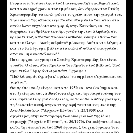
Γερμανούς του αδελφού του Γιάννη, φοιτητή μαθηματικού,
και τα σκληρά χρονια του εμφύλιου, δεν άφησαν τον Στάθη
Χριστοφοριδης να εκπληρώσει το χρέος προς την γιαγιά του,
την εικόνα της οποίας είχε πάντα στο μυαλό του, όταν στα
ατελείωτα νυχτέρια στο χωριό, στην Κουνάκα, και τις
διηγήσεις των θρύλων των προγονών της, τον πλησίαζε στο
κρεβάτι του, απ'οπου παρακολουθούσε, έσκυβε επάνω του
και του έλεγε: "Ακούς σεϊρόπο* μ',ακους; Αούτα ντο λέγουμε
και ντο θα λέγουμε, βάλεν ατα καλά σ' ωτία σ' και γράψον
ατα να μη ανασπάλκουν**.
Ποτε αρχισε να γραφει ο Σταθης Χριστοφοριδης δεν είναι
γνωστο. Ο ιδιος, στον προλογο του πρωτου του βιβλιου, ΄που
εχει τίτλο "Αμιράντ-Αραπάντ'",γραφει:
"Πολλά φοράς έγραψα κ' εφέκα ‘τα ση μέσεν κ'εχάσα και τα
χαρτία".
Θα πρέπει να ξεκίνησε μετα το 1950 και στο ξεκίνημα και
στο ξεκίνημα του , πιθανόν, να είχε και την παρότρυνση του
αείμνηστου Γιώργου Ζερζελιδη, με τον οποίο συνεργάστηκε,
τη δεκαετία αυτή, στην καταγραφή του τοπωνυμικού της
Άνω Ματσούκας ("Αρχειον Πόντου", τ. 23/1959) και
αργότερα, στην καταγραφή των οικογενειών της ίδιας
περιοχής ("Αρχείον Πόντου", τ.. 30/1970). Οπωσδήποτε, όμως,
κατά την δεκαετία του 1960 έγραφε. Στα χειρόγραφα του,
στο τέλος του προτελευταίου κεφαλαίου του έργου του "Ο