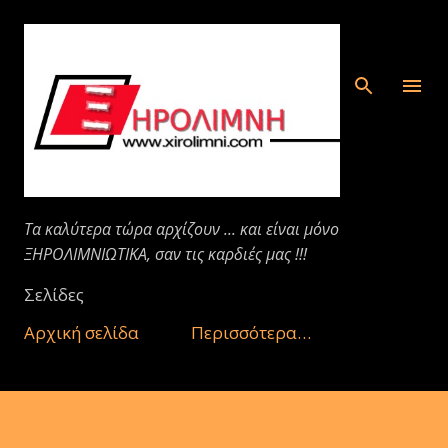
Μετάβαση στο κύριο περιεχόμενο
Τα καλύτερα τώρα αρχίζουν ... και είναι μόνο
ΞΗΡΟΛΙΜΝΙΩΤΙΚΑ, σαν τις καρδιές μας !!!
Σελίδες
Αρχική σελίδα
Περισσότερα…