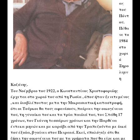
ας
του
Πόντ
ου.
Πέθα
νε το
1984
στο
χωρι
ό
Ξηρο
λιμν
η
Κοζάνης.
Τον Νοέμβριο του 1922, ο Κωνσταντίνος Χριστοφοριδης
έρχεται στο χωριό του από τη Ρωσία , όπου ήταν ξενιτεμένος
, και διαβλέποντας μετα την Μικρασιατική καταστροφή,
ότι οι Τούρκοι θα τους αφανίσουν, παίρνει την οικογένεια
του, τη γυναίκα του και τα τρία παιδιά του, τον Στάθη 17
χρόνων, τον Γιάννη τεσσάρων χρόνων και την Παρθένα
έντεκα μηνών και με καράβι από την Τραπεζούντα με δικά
του έξοδα, βγαίνει στον Πειραιά. Εκεί, υπολόγιζε ότι θα
ζήσει την οικογένεια του με τα χρήματα που θα είχε και με