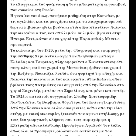
το επάγγελμα του φούρναρη ή του εμπειροτέχνη εργολάβου,
που ασκούσε στη Ρωσία.
Η γυναίκα του όμως, που ήταν μαθημένη στην Κουνάκα, με
τις αγελάδες και τα μοσχάρια και με τα παρχαρια-ορεινά
θερινά λιβάδια- ηθελε βουνα κι ετσι ο Κωνσταντίνος παίρνει
την οικογένεια του, και από λιμάνι σε λιμάνι βγαίνει στην
Ήπειρο. Εκεί, κάπου σ'ένα χωριό της Παραμυθιάς. Μενει ο
προσωρινά.
Το καλοκαίρι του 1923, μετα την υπογραφή και εφαρμογή
της συνθήκης περί ανταλλαγής των πληθυσμών μεταξύ
Ελλάδας και Τουρκίας, πληροφορείται ο Κωνσταντίνος ότι
πατριώτες από τα χωριά της Ματσούκας ήρθαν στα χωριά
της Κοζάνης. Νοικιάζει, λοιπόν, ένα φορτηγό της εποχής και
παίρνει την οικογένεια του και έρχεται στην Κοζάνη, όπου
βρίσκει τους πατριώτες και συγγενείς από την Κουνάκα στο
χωριό Σαχινλέρ, μετέπειτα Ξηρολίμνη, και μένει και αυτός.
Το 1925, ο κατοπινός συγγραφέας Στάθης Χριστοφοριδης
παντρεύεται τη Βαρβάρα, θυγατέρα του Ιωάννη Ταρατσίδη.
Από την Κουνάκα και οι δυο οικογένειες, κάτω από την ίδια
στέγη, με κοινή οικονομία, ξεκινούν τον αγωνα επιβίωσης, με
τους δυο γεωργικούς κλήρους που τους παραχώρησε η
Επιτροπή αποκατάστασης Προσφύγων. Αγαπούν τον τόπο,
όπως όλοι οι πρόσφυγες, ριζώνουν σε αυτόν και με τον