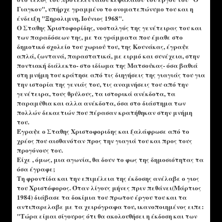
Γιαγκον", υπήρχε γραμμένο το ονοματεπώνυμο του και η
ένδειξη "Ξηρολιμνη, Ιούνιος 1968".
Ο Σταθης Χριστοφορίδης, νοσταλγός της γενέτειρας του και
των παραδόσεων της, με τα γράμματα που έμαθε στο
δημοτικό σχολείο του χωριού του, της Κουνάκας, έγραψε
απλά, ζωντανά, παραστατικά, με ειρμό και συνέχεια, στην
ποντιακή διάλεκτο- στο ιδίωμα της Ματσούκας- όσα βαθιά
στη μνήμη του κράτησε από τις διηγήσεις της γιαγιάς του για
την ιστορία της γενιάς του, τις αναμνήσεις του από την
γενέτειρα, τους θρύλους, τα ιστορικά ανέκδοτα, τα
παραμύθια και αλλα ανέκδοτα, όσα στο διάστημα των
πολλών δεκαετιών που πέρασαν κρατήθηκαν στην μνήμη
του.
Έγραψε ο Σταθης Χριστοφοριδης και ξαλάφρωσε από το
χρέος που αισθανόταν προς την γιαγιά του και προς τους
προγόνους του.
Είχε , όμως, μια αγωνία, θα δουν το φως της δημοσιότητας τα
όσα έγραφε;
Τη φροντίδα και την επιμέλεια της έκδοσης ανέλαβε ο γιος
του Χριστόφορος. Όταν λίγους μήνες πριν πεθάνει(Μάρτιος
1984) διάβασε τα δοκίμια του πρωτου έργου του και τα
αντιπαρελαβε με τα χειρόγραφα του, ικανοποιημένος ειπε:
"Τώρα είμαι σίγουρος ότι θα ακολουθήσει η έκδοση και των