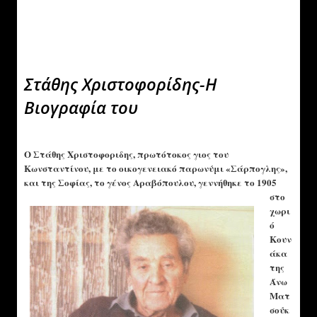
Στάθης Χριστοφορίδης-Η
Βιογραφία του
Ο Στάθης Χριστοφοριδης, πρωτότοκος γιος του
Κωνσταντίνου, με το οικογενειακό παρωνύμι «Σάρπογλης»,
και της Σοφίας, το γένος Αραβόπουλου, γεννήθηκε το 1905
στο
χωρι
ό
Κουν
άκα
της
Άνω
Ματ
σούκ